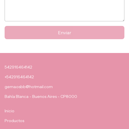
Enviar
542916464142
+542916464142
gema.osbb@hotmail.com
Bahía Blanca - Buenos Aires - CP8000
Inicio
Productos