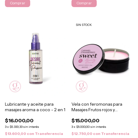
SIN STOCK
Lubricante y aceite para
Vela con feromonas para
masajes aroma a coco - 2 en 1
Masajes Frutos rojos y
caramelo
$16.000,00
$15.000,00
3
x
$5.333,33
sin interés
3
x
$5.000,00
sin interés
$13.600,00
con
Transferencia
$12.750,00
con
Transferencia