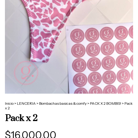
Inicio
>
LENCERIA
>
Bombachas basicas & comfy
>
PACK X 2 BOMBIS!
>
Pack
x 2
Pack x 2
$16.000,00