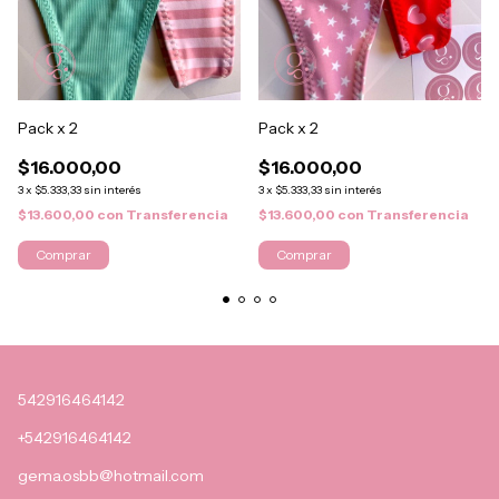
Pack x 2
Pack x 2
$16.000,00
$16.000,00
3
x
$5.333,33
sin interés
3
x
$5.333,33
sin interés
$13.600,00
con
Transferencia
$13.600,00
con
Transferencia
542916464142
+542916464142
gema.osbb@hotmail.com