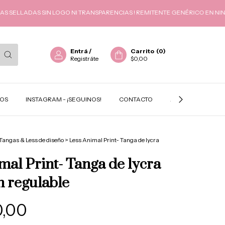
LLADAS SIN LOGO NI TRANSPARENCIAS ! REMITENTE GENÉRICO EN NINGÚN 
Entrá
/
Carrito
(
0
)
Registráte
$0,00
TOS
INSTAGRAM - ¡SEGUINOS!
CONTACTO
ACADEMIA GEMA
Tangas & Less de diseño
>
Less Animal Print- Tanga de lycra
mal Print- Tanga de lycra
 regulable
0,00