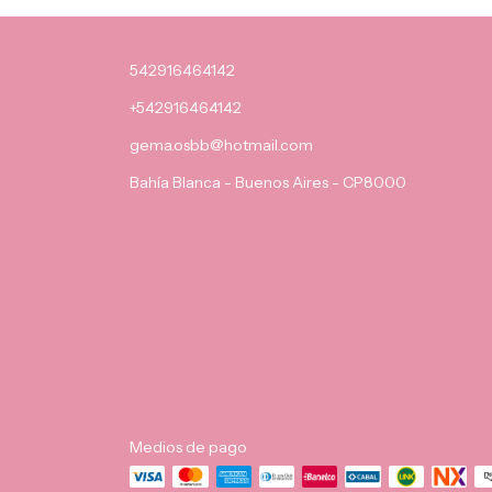
542916464142
+542916464142
gema.osbb@hotmail.com
Bahía Blanca - Buenos Aires - CP8000
Medios de pago