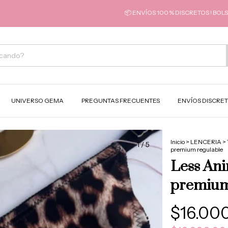
📦 ENVÍOS 100 % DISCRETOS ! BOLSAS SE
UNIVERSO GEMA
PREGUNTAS FRECUENTES
ENVÍOS DISCRE
Inicio
>
LENCERIA
>
1
/
5
premium regulable
Less Ani
premium
$16.00