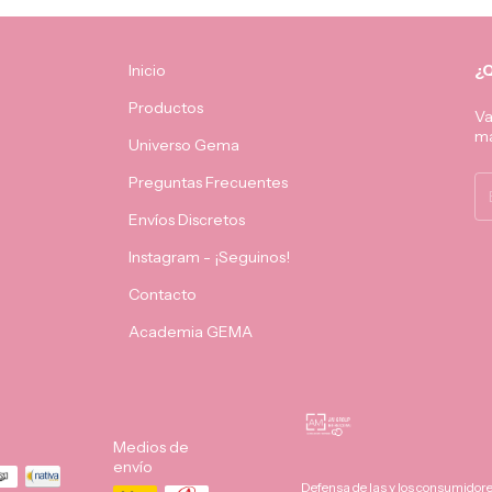
Inicio
¿Q
Productos
Va
má
Universo Gema
Preguntas Frecuentes
Envíos Discretos
Instagram - ¡Seguinos!
Contacto
Academia GEMA
Medios de
envío
Defensa de las y los consumidor