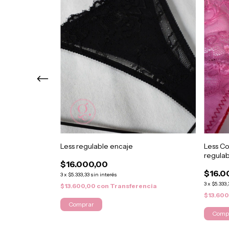
ga de lycra
Less regulable encaje
Less Co
regulab
$16.000,00
$16.0
3
x
$5.333,33
sin interés
3
x
$5.333,
$13.600,00
con
Transferencia
ncia
$13.60