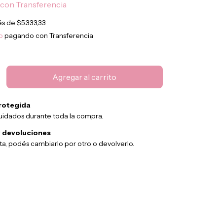
con
Transferencia
rés de
$5.333,33
o
pagando con Transferencia
rotegida
uidados durante toda la compra.
 devoluciones
sta, podés cambiarlo por otro o devolverlo.