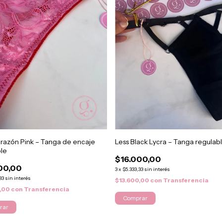
razón Pink – Tanga de encaje
Less Black Lycra – Tanga regulab
le
$16.000,00
00,00
3
x
$5.333,33
sin interés
33
sin interés
$13.600,00
con
Transferencia
0,00
con
Transferencia