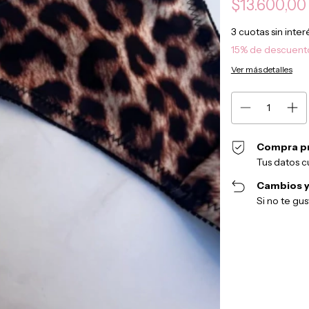
$13.600,00
3
cuotas sin inte
15% de descuent
Ver más detalles
Compra p
Tus datos c
Cambios y
Si no te gu