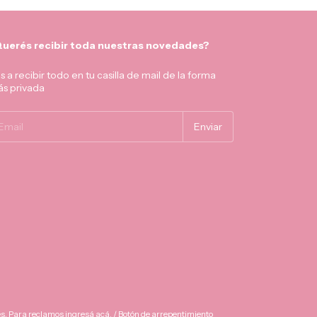
uerés recibir toda nuestras novedades?
s a recibir todo en tu casilla de mail de la forma
s privada
es. Para reclamos
ingresá acá.
/
Botón de arrepentimiento