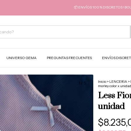
📦 ENVÍOS 100 % DISCRETOS ! BOLSAS S
UNIVERSO GEMA
PREGUNTAS FRECUENTES
ENVÍOS DISCRE
Inicio
>
LENCERIA
>
1
/
5
morley color x unida
Less Fio
unidad
$8.235,