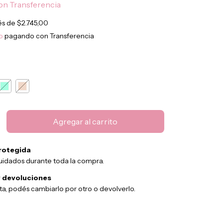
on
Transferencia
rés de
$2.745,00
o
pagando con Transferencia
rotegida
uidados durante toda la compra.
 devoluciones
sta, podés cambiarlo por otro o devolverlo.