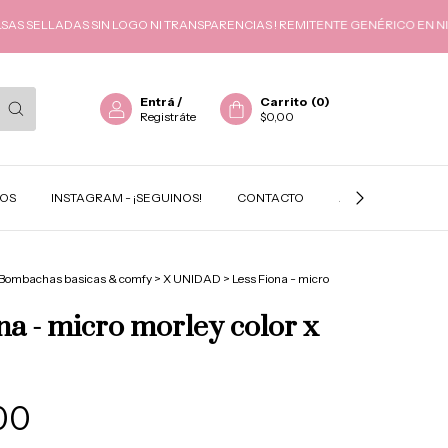
ELLADAS SIN LOGO NI TRANSPARENCIAS ! REMITENTE GENÉRICO EN NINGÚN 
Entrá
/
Carrito
(
0
)
Registráte
$0,00
TOS
INSTAGRAM - ¡SEGUINOS!
CONTACTO
ACADEMIA GEMA
Bombachas basicas & comfy
>
X UNIDAD
>
Less Fiona - micro
d
na - micro morley color x
00