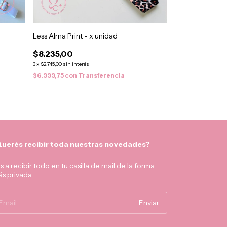
Less Alma Print - x unidad
$8.235,00
3
x
$2.745,00
sin interés
$6.999,75
con
Transferencia
uerés recibir toda nuestras novedades?
s a recibir todo en tu casilla de mail de la forma
s privada