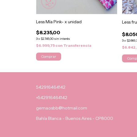
Less Mía Pink- x unidad
Less fru
$8.235,00
$8.05
3
x
$2.745,00
sin interés
3
x
$2.683,
$6.999,75
con
Transferencia
$6.842
Comprar
Comp
542916464142
+542916464142
gema.osbb@hotmail.com
Bahía Blanca - Buenos Aires - CP8000