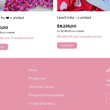
Less Emilia - x unidad
 fru ❤️ x unidad
$8.235,00
0,00
3
x
$2.745,00
sin interés
33
sin interés
$6.999,75
con
Transferencia
,50
con
Transferencia
Comprar
rar
Inicio
¿Q
Productos
Va
má
Universo Gema
Preguntas Frecuentes
Envíos Discretos