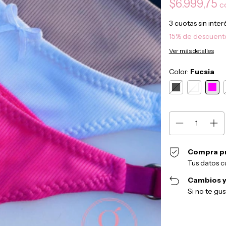
$6.999,75
c
3
cuotas sin inte
15% de descuent
Ver más detalles
Color:
Fucsia
Compra p
Tus datos c
Cambios y
Si no te gu